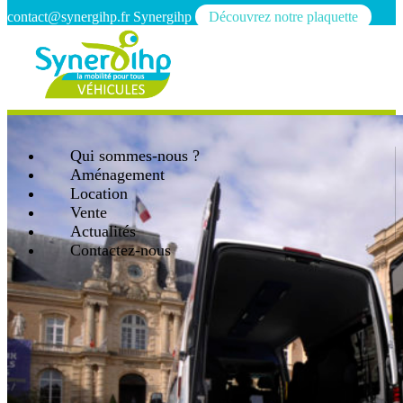
contact@synergihp.fr
Synergihp
Découvrez notre plaquette
Qui sommes-nous ?
Aménagement
Location
Vente
Actualités
Contactez-nous
Open mobile menu
Close mobile menu