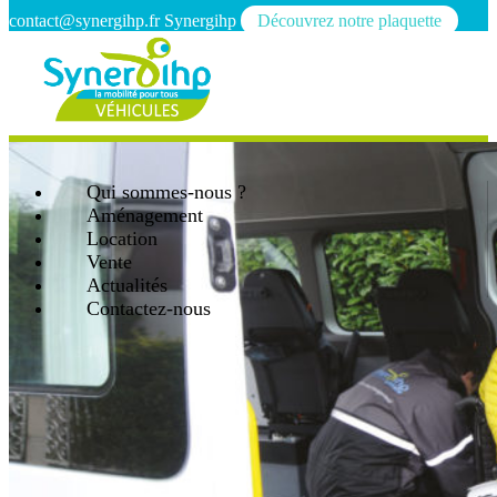
contact@synergihp.fr
Synergihp
Découvrez notre plaquette
Qui sommes-nous ?
Aménagement
Location
Vente
Actualités
Contactez-nous
Open mobile menu
Close mobile menu