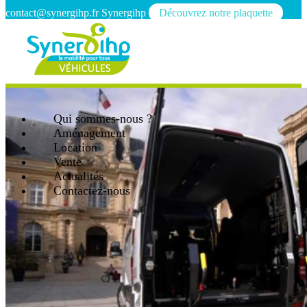
contact@synergihp.fr
Synergihp
Découvrez notre plaquette
Qui sommes-nous ?
Aménagement
Location
Vente
Actualités
Contactez-nous
Open mobile menu
Close mobile menu