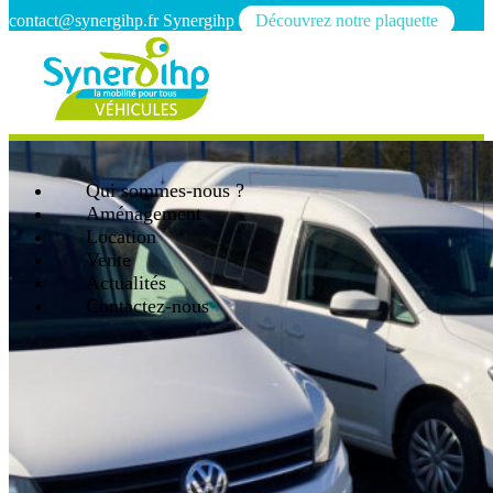
contact@synergihp.fr
Synergihp
Découvrez notre plaquette
Qui sommes-nous ?
Aménagement
Location
Vente
Actualités
Contactez-nous
Open mobile menu
Close mobile menu