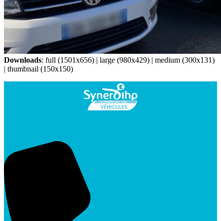
Downloads
:
full (1501x656)
|
large (980x429)
|
medium (300x131)
|
thumbnail (150x150)